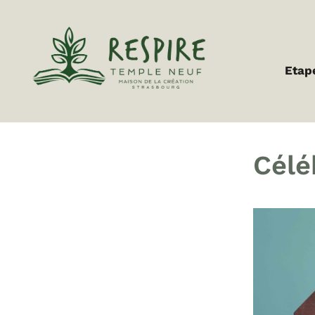
Etap
Célé