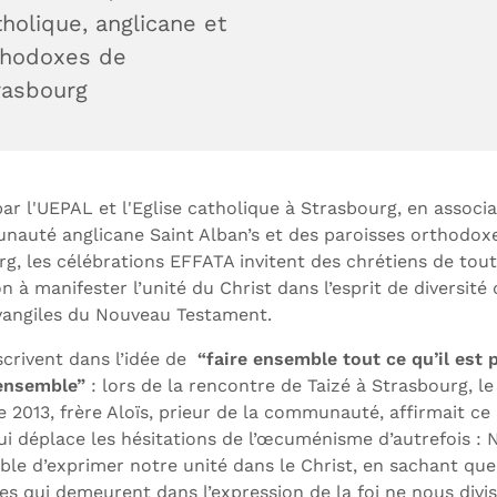
tholique, anglicane et
thodoxes de
rasbourg
ar l'UEPAL et l'Eglise catholique à Strasbourg, en associ
nauté anglicane Saint Alban’s et des paroisses orthodox
g, les célébrations EFFATA invitent des chrétiens de tou
n à manifester l’unité du Christ dans l’esprit de diversité 
vangiles du Nouveau Testament.
nscrivent dans l’idée de
“faire ensemble tout ce qu’il est 
 ensemble”
: lors de la rencontre de Taizé à Strasbourg, le
2013, frère Aloïs, prieur de la communauté, affirmait ce 
ui déplace les hésitations de l’œcuménisme d’autrefois : N’
ble d’exprimer notre unité dans le Christ, en sachant que
es qui demeurent dans l’expression de la foi ne nous divi