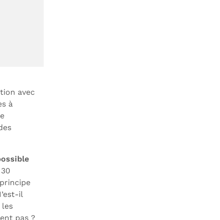
ation avec
es à
te
des
possible
 30
principe
est-il
 les
sent pas ?