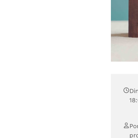
Di
18
Po
pr