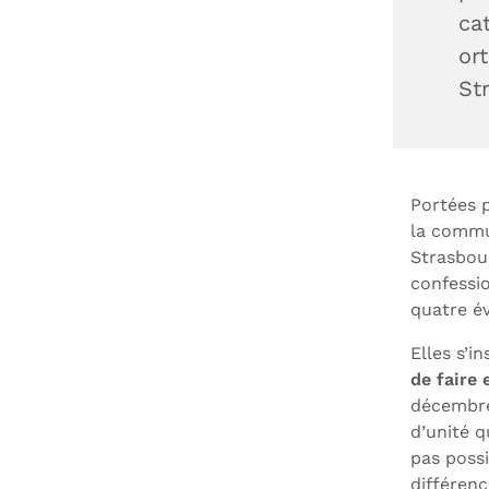
ca
or
St
Portées p
la commu
Strasbour
confessio
quatre é
Elles s’i
de faire
décembre 
d’unité q
pas possi
différenc